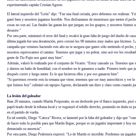
experimentado capitán Cristian Agosto.
El lateral izquierdo del “León” dijo: “Fue una final cerrada, pero debemos ser realistas: Y
ganó bien y nosotros jugamos horrible. Nos disfrazamos de monstruos que meten el pecho
cosas no son así. Las finales las ganan los que juegan, no los guapos, y nosotros fuimos 
desastre.”
Por otra parte, minimizó el error del final y recalcó la gran falta de juego del dueño de casa
última jugada fue una desatención, pero coronó los 90 minutos muy malos que hicimos. L
campaña que venimos haciendo este año no te asegura que ganes sólo metiendo el pecho, 
nosotros equivocamos el camino. Tenemos que jugar y no pelear, sino acá ves los resultad
gente de Tío Pujio nos ganó muy bien”.
Además, valoró lo realizado por el conjunto de Vicario: “Estoy cansado ya. Tenemos que se
y darnos un baño de humildad, con el nombre no le ganamos a nadie. Primero tenés que ju
después correr y luego meter. Es lo que hicieron ellos y por eso ganaron bien”.
“Si queremos revertir esto la semana que viene, tenemos que ser muy autocríticos y ver lo
que fuimos hoy” culminó sin tapujos Agosto, declarando tan duro y claro como cuando ju
La lesión del goleador
Iban 20 minutos, cuando Martín Porporatto, en un desborde por el flanco izquierdo, pisó u
papel tirado desde la tribuna local y se esguinzó el tobillo derecho, poniendo en duda su pa
en el partido de vuelta.
En tal sentido, Diego “Catoca” Rivera, se lamentó por la falta del goleador y dijo que “vam
de hacer todo lo posible para que Martín llegue, porque es un jugador importante y hoy n
demasiado su ausencia”.
Por otra parte, Diego Pedernera expresó: “Lo de Martín es increíble. Perdemos un jugador