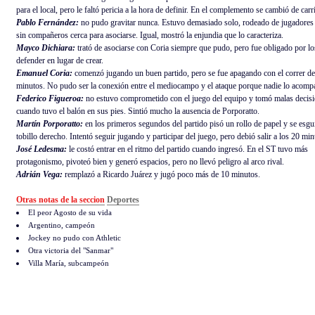
para el local, pero le faltó pericia a la hora de definir. En el complemento se cambió de carri
Pablo Fernández:
no pudo gravitar nunca. Estuvo demasiado solo, rodeado de jugadores 
sin compañeros cerca para asociarse. Igual, mostró la enjundia que lo caracteriza.
Mayco Dichiara:
trató de asociarse con Coria siempre que pudo, pero fue obligado por los
defender en lugar de crear.
Emanuel Coria:
comenzó jugando un buen partido, pero se fue apagando con el correr de
minutos. No pudo ser la conexión entre el mediocampo y el ataque porque nadie lo acomp
Federico Figueroa:
no estuvo comprometido con el juego del equipo y tomó malas decis
cuando tuvo el balón en sus pies. Sintió mucho la ausencia de Porporatto.
Martín Porporatto:
en los primeros segundos del partido pisó un rollo de papel y se esgu
tobillo derecho. Intentó seguir jugando y participar del juego, pero debió salir a los 20 min
José Ledesma:
le costó entrar en el ritmo del partido cuando ingresó. En el ST tuvo más
protagonismo, pivoteó bien y generó espacios, pero no llevó peligro al arco rival.
Adrián Vega:
remplazó a Ricardo Juárez y jugó poco más de 10 minutos.
Otras notas de la seccion
Deportes
El peor Agosto de su vida
Argentino, campeón
Jockey no pudo con Athletic
Otra victoria del "Sanmar"
Villa María, subcampeón