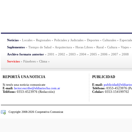
Noticias
»
Locales
»
Regionales
»
Policiales y Judiciales
»
Deportes
»
Culturales
»
Especial
Suplementos
»
Tiempo de Salud
»
Arquitectura
»
Horas Libres
»
Rural
»
Cultura
»
Viajes
»
Archivo formato anterior
»
2001
»
2002
»
2003
»
2004
»
2005
»
2006
»
2007
»
2008
Servicios
»
Fúnebres
»
Clima
»
REPORTÁ UNA NOTICIA
PUBLICIDAD
Si tenés una noticia comunicate
E-mail:
publicidad@eldiario
E-mail:
lector.escribe@eldiariocba.com.ar
Teléfono:
0353-4523976 (Pu
Teléfono:
0353-4523976 (Redacción)
Celular:
0353-154199702
Copyright 2008-2026 Cooperativa Comunicar.