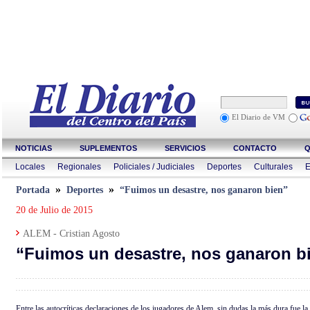
El Diario de VM
NOTICIAS
SUPLEMENTOS
SERVICIOS
CONTACTO
Q
Locales
Regionales
Policiales / Judiciales
Deportes
Culturales
E
»
»
Portada
Deportes
“Fuimos un desastre, nos ganaron bien”
20 de Julio de 2015
ALEM - Cristian Agosto
“Fuimos un desastre, nos ganaron b
Entre las autocríticas declaraciones de los jugadores de Alem, sin dudas la más dura fue la