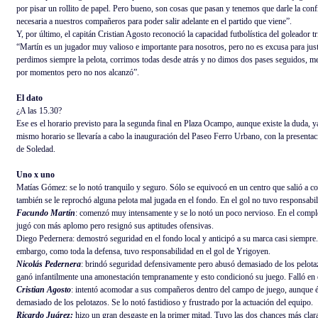
por pisar un rollito de papel. Pero bueno, son cosas que pasan y tenemos que darle la conf
necesaria a nuestros compañeros para poder salir adelante en el partido que viene”.
Y, por último, el capitán Cristian Agosto reconoció la capacidad futbolística del goleador tr
“Martín es un jugador muy valioso e importante para nosotros, pero no es excusa para just
perdimos siempre la pelota, corrimos todas desde atrás y no dimos dos pases seguidos, 
por momentos pero no nos alcanzó”.
El dato
¿A las 15.30?
Ese es el horario previsto para la segunda final en Plaza Ocampo, aunque existe la duda, y
mismo horario se llevaría a cabo la inauguración del Paseo Ferro Urbano, con la presenta
de Soledad.
Uno x uno
Matías Gómez: se lo notó tranquilo y seguro. Sólo se equivocó en un centro que salió a co
también se le reprochó alguna pelota mal jugada en el fondo. En el gol no tuvo responsabil
Facundo Martín
: comenzó muy intensamente y se lo notó un poco nervioso. En el comp
jugó con más aplomo pero resignó sus aptitudes ofensivas.
Diego Pedernera: demostró seguridad en el fondo local y anticipó a su marca casi siempre.
embargo, como toda la defensa, tuvo responsabilidad en el gol de Yrigoyen.
Nicolás Pedernera
: brindó seguridad defensivamente pero abusó demasiado de los pelota
ganó infantilmente una amonestación tempranamente y esto condicionó su juego. Falló en e
Cristian Agosto
: intentó acomodar a sus compañeros dentro del campo de juego, aunque 
demasiado de los pelotazos. Se lo notó fastidioso y frustrado por la actuación del equipo.
Ricardo Juárez:
hizo un gran desgaste en la primer mitad. Tuvo las dos chances más clar